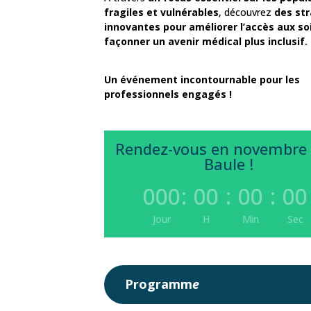
fragiles et vulnérables
,
découvrez
des st
innovantes pour améliorer l’accès aux so
façonner un avenir médical plus inclusif.
Un événement incontournable pour les
professionnels engagés !
Rendez-vous en novembre 
Baule !
000
:
00
:
00
:
00
Jour
H
Min
Sec
Programm
e