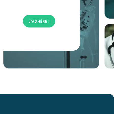
J'ADHÈRE !