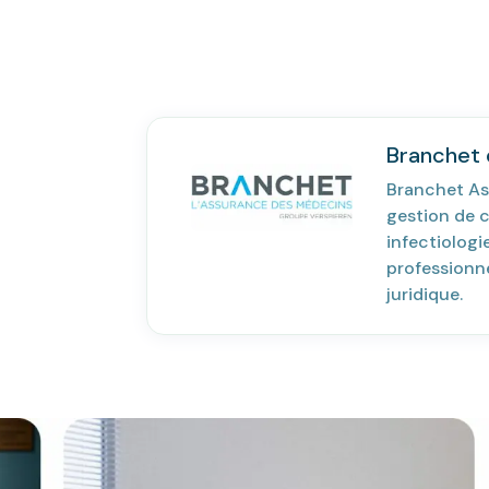
Branchet e
Branchet As
gestion de c
infectiolog
professionne
juridique.