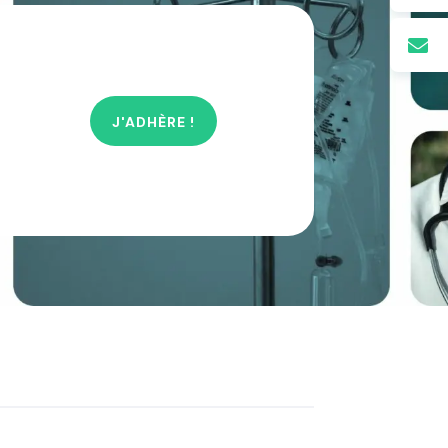

J'ADHÈRE !