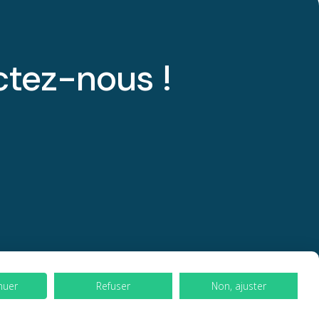
ctez-nous !
nuer
Refuser
Non, ajuster