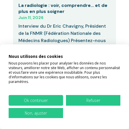
La radiologie : voir, comprendre… et de
plus en plus soigner
Juin 11, 2026
Interview du Dr Eric Chavigny, Président
de la FNMR (Fédération Nationale des
Médecins Radiologues) Présentez-nous
en...
Nous utilisons des cookies
Nous pouvons les placer pour analyser les données de nos
visiteurs, améliorer notre site Web, afficher un contenu personnalisé
et vous faire vivre une expérience inoubliable. Pour plus
Vers la fin du secret médical ?
d'informations sur les cookies que nous utilisons, ouvrez les
paramètres.
Juin 11, 2026
Concrètement, désormais les arrêts de
travail prescrits par téléconsultation ne
Ok continuer
Refuser
pourront plus excéder trois jours. Et...
Non, ajuster