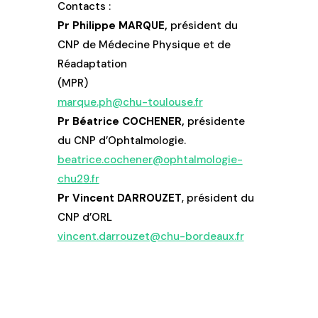
Contacts :
Pr Philippe MARQUE,
président du
CNP de Médecine Physique et de
Réadaptation
(MPR)
marque.ph@chu-toulouse.fr
Pr Béatrice COCHENER,
présidente
du CNP d’Ophtalmologie.
beatrice.cochener@ophtalmologie-
chu29.fr
Pr Vincent DARROUZET
, président du
CNP d’ORL
vincent.darrouzet@chu-bordeaux.fr