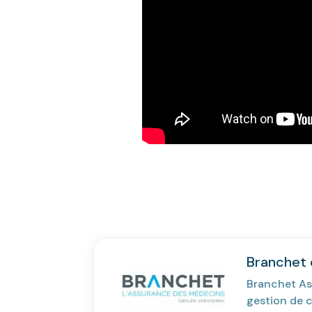
Branchet e
Branchet As
gestion de c