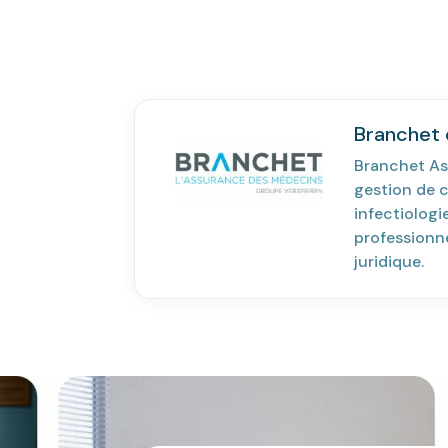
Branchet e
Branchet As
gestion de c
infectiolog
professionne
juridique.