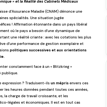
omique » et la Réalité des Cabinets Médicaux
 Caisse d’Assurance Maladie (CNAM) dénonce une
nes spécialités. Une situation jugée
éfices ! Affirmation étonnante dans un pays libéral
n moment où le pays a besoin d’une dynamique de
tant une réalité criante : avec les cotations les plus
lève d’une performance de gestion exemplaire et
ssions
politiques successives et aux orientations
ie.
enter constamment face à un « Blitzkrieg »
 publique.
 expression ? Traduisent-ils
un mépris
envers ces
ter les heures données pendant toutes ces années,
, la charge de travail croissante, et les
co-légales et économiques. Il est en tout cas