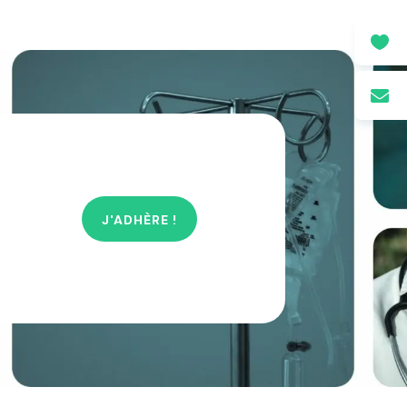


J'ADHÈRE !