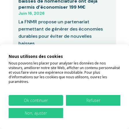
baisses de nomenclature ont déjà
permis d’économiser 199 M€
Juin 16, 2026
La FNMR propose un partenariat
permettant de générer des économies
durables pour éviter de nouvelles
baisses...
Nous utilisons des cookies
Nous pouvons les placer pour analyser les données de nos
visiteurs, améliorer notre site Web, afficher un contenu personnalisé
C’est bon à savoir ! | Juin 2026
et vous faire vivre une expérience inoubliable. Pour plus
d'informations sur les cookies que nous utilisons, ouvrez les
Juin 11, 2026
paramètres.
Médecin insulté, patient condamné
Traiter un médecin de « charlatan », c’est
Ok continuer
Refuser
risquer un procès et quelques milliers...
Non, ajuster