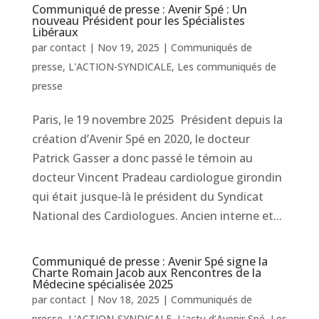
Communiqué de presse : Avenir Spé : Un
nouveau Président pour les Spécialistes
Libéraux
par
contact
|
Nov 19, 2025
|
Communiqués de
presse
,
L'ACTION-SYNDICALE
,
Les communiqués de
presse
Paris, le 19 novembre 2025 Président depuis la
création d’Avenir Spé en 2020, le docteur
Patrick Gasser a donc passé le témoin au
docteur Vincent Pradeau cardiologue girondin
qui était jusque-là le président du Syndicat
National des Cardiologues. Ancien interne et...
Communiqué de presse : Avenir Spé signe la
Charte Romain Jacob aux Rencontres de la
Médecine spécialisée 2025
par
contact
|
Nov 18, 2025
|
Communiqués de
presse
,
L'ACTION-SYNDICALE
,
L’actu d’Avenir Spé
,
Les