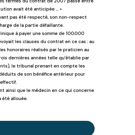
 les termes du contrat de 2007 passé entre
itution avait été anticipée … »
ayant pas été respecté, son non-respect
harge de la partie défaillante.
Clinique à payer une somme de 100.000
voyait les clauses du contrat en ce cas : au
des honoraires réalisés par le praticien au
rois dernières années telle qu’établie par
nts), le tribunal prenant en compte les
a déduits de son bénéfice antérieur pour
ffectif.
ent ainsi que le médecin en ce qui concerne
a été allouée.