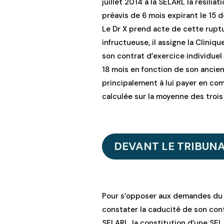
juillet 2014 à la SELARL la résilia
préavis de 6 mois expirant le 15
Le Dr X prend acte de cette ruptu
infructueuse, il assigne la Clini
son contrat d’exercice individue
18 mois en fonction de son ancie
principalement à lui payer en com
calculée sur la moyenne des trois
DEVANT LE TRIBUN
Pour s’opposer aux demandes du D
constater la caducité de son con
SELARL, la constitution d’une SEL 