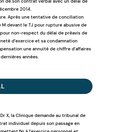
tion de son contrat verbal avec un délai de
 décembre 2014.
re. Après une tentative de conciliation
que M devant le TJ pour rupture abusive de
l pour non-respect du délai de préavis de
nneté d’exercice et sa condamnation
pensation une annuité de chiffre d’affaires
 dernières années.
AL
r X, la Clinique demande au tribunal de
trat individuel depuis son passage en
mettant fin à l’exercice personnel et