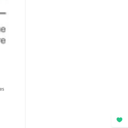
t
des
