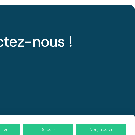
ctez-nous !
nuer
Refuser
Non, ajuster