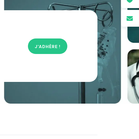

J'ADHÈRE !