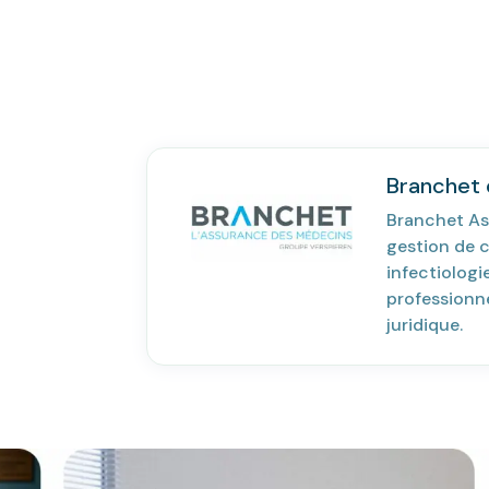
Branchet e
Branchet As
gestion de c
infectiolog
professionne
juridique.